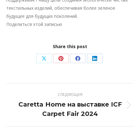
текстильных изделий, обеспечивая более зеленое
будущее для будущих поколений.
Поделиться этой записью
Share this post
Поделиться
Поделиться
Поделиться
Поделиться
в
в
в
в
X
Pinterest
Facebook
LinkedIn
Навигация
СЛЕДУЮЩАЯ
по
Caretta Home на выставке ICF
Следующая
записям
Carpet Fair 2024
запись: