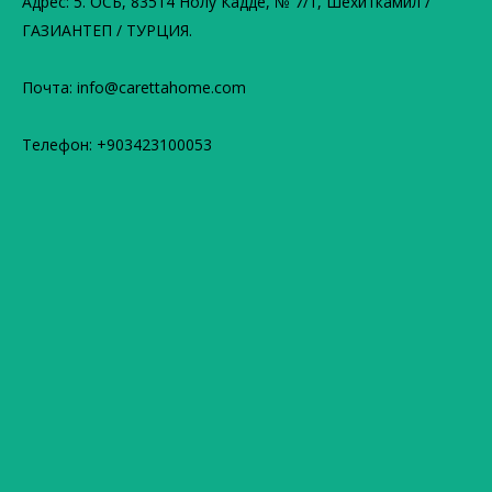
Адрес: 5. ОСБ, 83514 Нолу Кадде, № 7/1, Шехиткамил /
ГАЗИАНТЕП / ТУРЦИЯ.
Почта: info@carettahome.com
Телефон: +903423100053